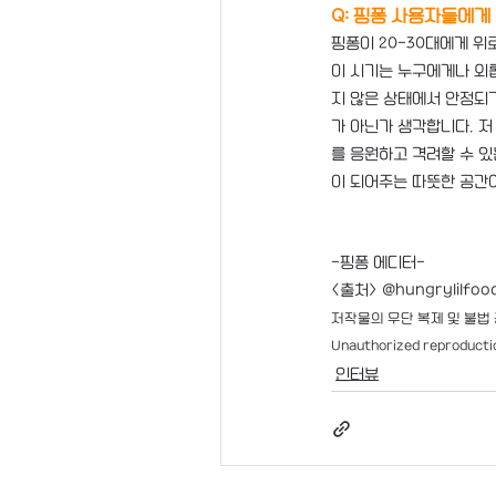
Q: 핑퐁 사용자들에게
핑퐁이 20-30대에게 위
이 시기는 누구에게나 외롭
지 않은 상태에서 안정되
가 아닌가 생각합니다. 저
를 응원하고 격려할 수 있
이 되어주는 따뜻한 공간
-핑퐁 에디터-
<출처> @hungrylilfood
저작물의 무단 복제 및 불법 
Unauthorized reproduction
인터뷰