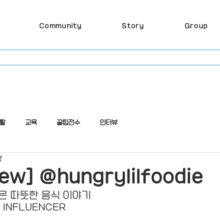
Community
Story
Group
활
교육
꿀팁전수
인터뷰
량
iew] @hungrylilfoodie
은 따뜻한 음식 이야기 
 INFLUENCER