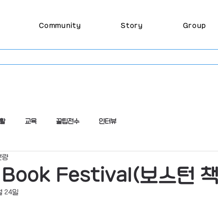
Community
Story
Group
활
교육
꿀팁전수
인터뷰
분량
 Book Festival(보스턴 
월 24일